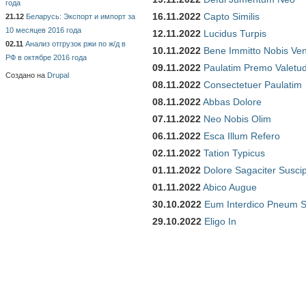
года
16.11.2022
Capto Similis
21.12
Беларусь: Экспорт и импорт за
10 месяцев 2016 года
12.11.2022
Lucidus Turpis
02.11
Анализ отгрузок ржи по ж/д в
10.11.2022
Bene Immitto Nobis Ven
РФ в октябре 2016 года
09.11.2022
Paulatim Premo Valetu
Создано на
Drupal
08.11.2022
Consectetuer Paulatim
08.11.2022
Abbas Dolore
07.11.2022
Neo Nobis Olim
06.11.2022
Esca Illum Refero
02.11.2022
Tation Typicus
01.11.2022
Dolore Sagaciter Susci
01.11.2022
Abico Augue
30.10.2022
Eum Interdico Pneum S
29.10.2022
Eligo In