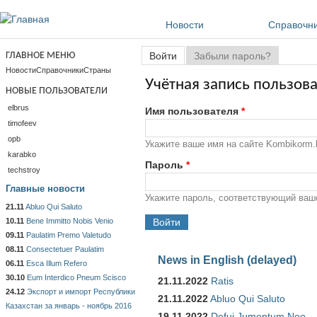
Перейти к основному содержанию
Новости
Справочн
Главные вкладки
ГЛАВНОЕ МЕНЮ
Войти
(активная вкладка)
Забыли пароль?
Новости
Справочники
Страны
Учётная запись пользов
НОВЫЕ ПОЛЬЗОВАТЕЛИ
elbrus
Имя пользователя
*
timofeev
opb
Укажите ваше имя на сайте Kombikorm.b
karabko
Пароль
*
techstroy
Главные новости
Укажите пароль, соответствующий ваш
21.11
Abluo Qui Saluto
10.11
Bene Immitto Nobis Venio
09.11
Paulatim Premo Valetudo
08.11
Consectetuer Paulatim
News in English (delayed)
06.11
Esca Illum Refero
30.10
Eum Interdico Pneum Scisco
21.11.2022
Ratis
24.12
Экспорт и импорт Республики
21.11.2022
Abluo Qui Saluto
Казахстан за январь - ноябрь 2016
19.11.2022
Defui Jumentum Neo