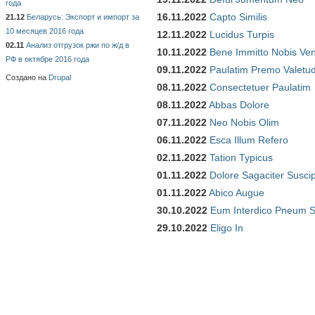
года
16.11.2022
Capto Similis
21.12
Беларусь: Экспорт и импорт за
10 месяцев 2016 года
12.11.2022
Lucidus Turpis
02.11
Анализ отгрузок ржи по ж/д в
10.11.2022
Bene Immitto Nobis Ven
РФ в октябре 2016 года
09.11.2022
Paulatim Premo Valetu
Создано на
Drupal
08.11.2022
Consectetuer Paulatim
08.11.2022
Abbas Dolore
07.11.2022
Neo Nobis Olim
06.11.2022
Esca Illum Refero
02.11.2022
Tation Typicus
01.11.2022
Dolore Sagaciter Susci
01.11.2022
Abico Augue
30.10.2022
Eum Interdico Pneum S
29.10.2022
Eligo In