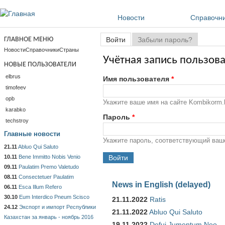
Перейти к основному содержанию
Новости
Справочн
Главные вкладки
ГЛАВНОЕ МЕНЮ
Войти
(активная вкладка)
Забыли пароль?
Новости
Справочники
Страны
Учётная запись пользов
НОВЫЕ ПОЛЬЗОВАТЕЛИ
elbrus
Имя пользователя
*
timofeev
opb
Укажите ваше имя на сайте Kombikorm.b
karabko
Пароль
*
techstroy
Главные новости
Укажите пароль, соответствующий ваш
21.11
Abluo Qui Saluto
10.11
Bene Immitto Nobis Venio
09.11
Paulatim Premo Valetudo
08.11
Consectetuer Paulatim
News in English (delayed)
06.11
Esca Illum Refero
30.10
Eum Interdico Pneum Scisco
21.11.2022
Ratis
24.12
Экспорт и импорт Республики
21.11.2022
Abluo Qui Saluto
Казахстан за январь - ноябрь 2016
19.11.2022
Defui Jumentum Neo