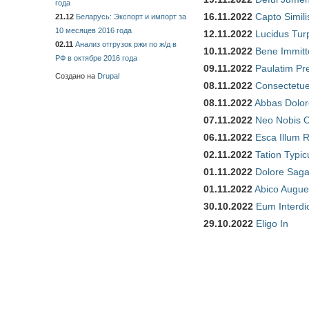
года
16.11.2022
Capto Simili
21.12
Беларусь: Экспорт и импорт за
10 месяцев 2016 года
12.11.2022
Lucidus Tur
02.11
Анализ отгрузок ржи по ж/д в
10.11.2022
Bene Immitt
РФ в октябре 2016 года
09.11.2022
Paulatim Pr
Создано на
Drupal
08.11.2022
Consectetue
08.11.2022
Abbas Dolor
07.11.2022
Neo Nobis O
06.11.2022
Esca Illum 
02.11.2022
Tation Typic
01.11.2022
Dolore Saga
01.11.2022
Abico Augue
30.10.2022
Eum Interdi
29.10.2022
Eligo In