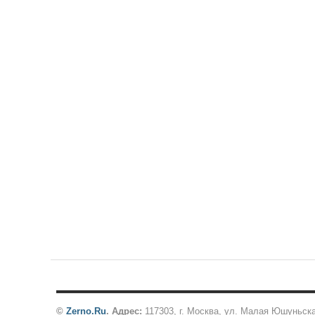
©
Zerno.Ru
.
Адрес:
117303, г. Москва, ул. Малая Юшуньск