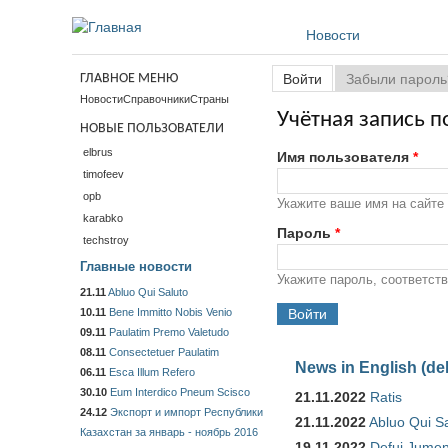
Перейти к основному содержанию
Новости
Главные вкладки
ГЛАВНОЕ МЕНЮ
Войти
(активная вкладка)
Забыли пароль
Новости
Справочники
Страны
Учётная запись п
НОВЫЕ ПОЛЬЗОВАТЕЛИ
elbrus
Имя пользователя
*
timofeev
opb
Укажите ваше имя на сайте 
karabko
Пароль
*
techstroy
Главные новости
Укажите пароль, соответс
21.11
Abluo Qui Saluto
10.11
Bene Immitto Nobis Venio
09.11
Paulatim Premo Valetudo
08.11
Consectetuer Paulatim
News in English (de
06.11
Esca Illum Refero
30.10
Eum Interdico Pneum Scisco
21.11.2022
Ratis
24.12
Экспорт и импорт Республики
21.11.2022
Abluo Qui S
Казахстан за январь - ноябрь 2016
19.11.2022
Defui Jume