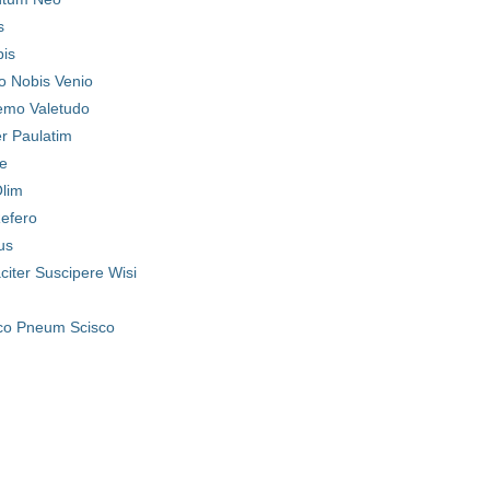
s
pis
o Nobis Venio
emo Valetudo
r Paulatim
e
lim
Refero
us
citer Suscipere Wisi
co Pneum Scisco