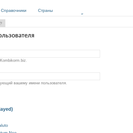
Справочники
Страны
»
?
ользователя
Kombikorm.biz.
твующий вашему имени пользователя.
layed)
aluto
ntum Neo