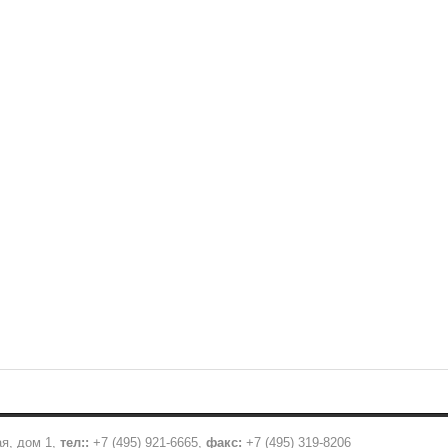
ая, дом 1,
тел::
+7 (495) 921-6665
,
факс:
+7 (495) 319-8206