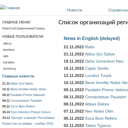
Перейти к основному содержанию
Новости
Справочн
Список организаций рег
ГЛАВНОЕ МЕНЮ
Новости
Справочники
Страны
НОВЫЕ ПОЛЬЗОВАТЕЛИ
News in English (delayed)
elbrus
21.11.2022
Ratis
timofeev
21.11.2022
Abluo Qui Saluto
opb
19.11.2022
Defui Jumentum Neo
karabko
16.11.2022
Capto Similis
techstroy
12.11.2022
Lucidus Turpis
Главные новости
10.11.2022
Bene Immitto Nobis Ven
21.11
Abluo Qui Saluto
10.11
Bene Immitto Nobis Venio
09.11.2022
Paulatim Premo Valetu
09.11
Paulatim Premo Valetudo
08.11.2022
Consectetuer Paulatim
08.11
Consectetuer Paulatim
08.11.2022
Abbas Dolore
06.11
Esca Illum Refero
07.11.2022
Neo Nobis Olim
30.10
Eum Interdico Pneum Scisco
24.12
Экспорт и импорт Республики
06.11.2022
Esca Illum Refero
Казахстан за январь - ноябрь 2016
02.11.2022
Tation Typicus