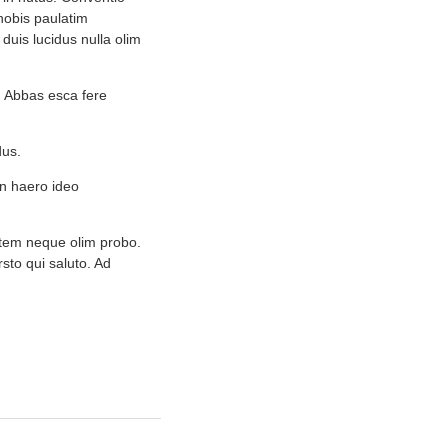
 nobis paulatim
duis lucidus nulla olim
o. Abbas esca fere
dus.
an haero ideo
Autem neque olim probo.
sto qui saluto. Ad