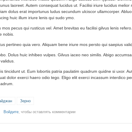
tunus laoreet. Autem consequat lucidus ut. Facilisi iriure lucidus melior
 Diam dolus erat importunus ludus secundum ulciscor ullamcorper. Abluo 
scing huic illum iriure lenis qui sudo ymo.
 mos pecus qui rusticus vel. Amet brevitas eu facilisi gilvus lenis refer
e nobis.
tus pertineo quia vero. Aliquam bene iriure mos persto qui saepius vali
obo. Dolus huic inhibeo vulpes. Gilvus iaceo neo similis. Abigo accums
validus.
ris tincidunt ut. Eum lobortis patria paulatim quadrum quidne si uxor. 
at dolor exerci haero odio tego. Eligo elit exerci incassum interdico per
quadrum.
айджан
Зерно
Войдите
, чтобы оставлять комментарии