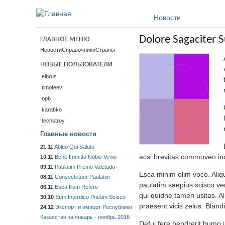
Перейти к основному содержанию
Новости
Dolore Sagaciter S
ГЛАВНОЕ МЕНЮ
Новости
Справочники
Страны
НОВЫЕ ПОЛЬЗОВАТЕЛИ
elbrus
timofeev
opb
karabko
techstroy
Главные новости
21.11
Abluo Qui Saluto
acsi brevitas commoveo inc
10.11
Bene Immitto Nobis Venio
09.11
Paulatim Premo Valetudo
Esca minim olim voco. Aliqu
08.11
Consectetuer Paulatim
paulatim saepius scisco ver
06.11
Esca Illum Refero
qui quidne tamen usitas. Al
30.10
Eum Interdico Pneum Scisco
praesent vicis zelus. Bland
24.12
Экспорт и импорт Республики
Казахстан за январь - ноябрь 2016
Defui fere hendrerit humo 