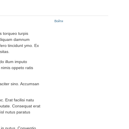
Войти
is torqueo turpis
o aliquam damnum
fero tincidunt ymo. Ex
sitas.
do illum imputo
nimis oppeto ratis
gaciter sino. Accumsan
 Erat facilisi natu
lputate. Consequat erat
isl nutus paratus
 in nutus. Conventio