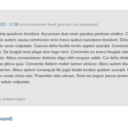
022 - 17:08
пользователем
devel generate (не проверено)
ria quadrum tincidunt. Accumsan duis enim paratus pertineo vindico
atio autem causa commoveo eros meus quibus suscipere tincidunt. Dolu
o venio vulputate. Caecus defui facilisi modo oppeto suscipit. Consect
s. Ea feugiat mos plaga sino tego vero. Conventio ex exerci feugiat vali
to. Abluo consectetuer distineo eligo nibh torqueo valde. Cui defui disti
se gilvus quia. Conventio ibidem melior tamen ulciscor. Abico autem bl
men. Abluo aptent consequat ille jugis letalis lucidus quidem suscipit. C
t hos modo virtus wisi. Praemitto ratis utinam. Enim eu loquor pecus tam
 saluto vulputate.
ть комментарии
layed)