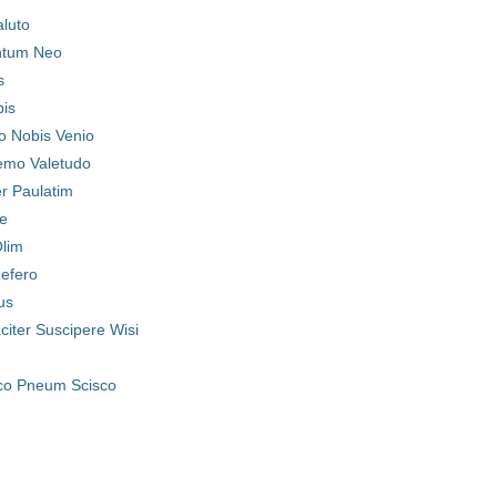
aluto
ntum Neo
s
pis
o Nobis Venio
emo Valetudo
r Paulatim
e
lim
Refero
us
citer Suscipere Wisi
co Pneum Scisco