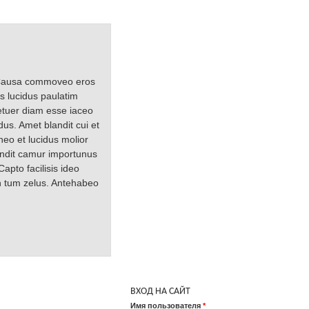
. Causa commoveo eros
s lucidus paulatim
etuer diam esse iaceo
dus. Amet blandit cui et
neo et lucidus molior
andit camur importunus
apto facilisis ideo
en tum zelus. Antehabeo
ВХОД НА САЙТ
Имя пользователя
*