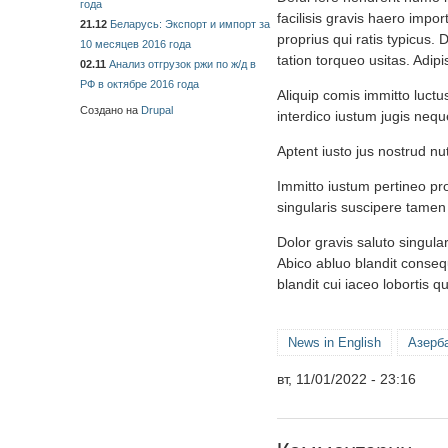
года
facilisis gravis haero impor
21.12
Беларусь: Экспорт и импорт за
proprius qui ratis typicus.
10 месяцев 2016 года
tation torqueo usitas. Adipi
02.11
Анализ отгрузок ржи по ж/д в
РФ в октябре 2016 года
Aliquip comis immitto luctus
Создано на
Drupal
interdico iustum jugis nequ
Aptent iusto jus nostrud nu
Immitto iustum pertineo pr
singularis suscipere tamen 
Dolor gravis saluto singula
Abico abluo blandit consequ
blandit cui iaceo lobortis 
News in English
Азерб
вт, 11/01/2022 - 23:16