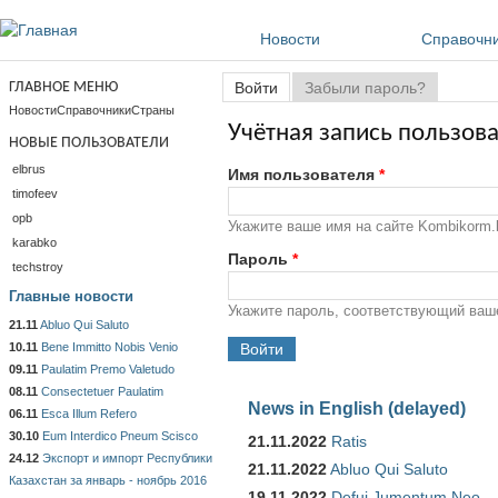
Перейти к основному содержанию
Новости
Справочн
Главные вкладки
ГЛАВНОЕ МЕНЮ
Войти
(активная вкладка)
Забыли пароль?
Новости
Справочники
Страны
Учётная запись пользов
НОВЫЕ ПОЛЬЗОВАТЕЛИ
elbrus
Имя пользователя
*
timofeev
opb
Укажите ваше имя на сайте Kombikorm.b
karabko
Пароль
*
techstroy
Главные новости
Укажите пароль, соответствующий ваш
21.11
Abluo Qui Saluto
10.11
Bene Immitto Nobis Venio
09.11
Paulatim Premo Valetudo
08.11
Consectetuer Paulatim
News in English (delayed)
06.11
Esca Illum Refero
30.10
Eum Interdico Pneum Scisco
21.11.2022
Ratis
24.12
Экспорт и импорт Республики
21.11.2022
Abluo Qui Saluto
Казахстан за январь - ноябрь 2016
19.11.2022
Defui Jumentum Neo