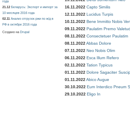
года
16.11.2022
Capto Similis
21.12
Беларусь: Экспорт и импорт за
10 месяцев 2016 года
12.11.2022
Lucidus Turpis
02.11
Анализ отгрузок ржи по ж/д в
10.11.2022
Bene Immitto Nobis Ven
РФ в октябре 2016 года
09.11.2022
Paulatim Premo Valetu
Создано на
Drupal
08.11.2022
Consectetuer Paulatim
08.11.2022
Abbas Dolore
07.11.2022
Neo Nobis Olim
06.11.2022
Esca Illum Refero
02.11.2022
Tation Typicus
01.11.2022
Dolore Sagaciter Susci
01.11.2022
Abico Augue
30.10.2022
Eum Interdico Pneum S
29.10.2022
Eligo In