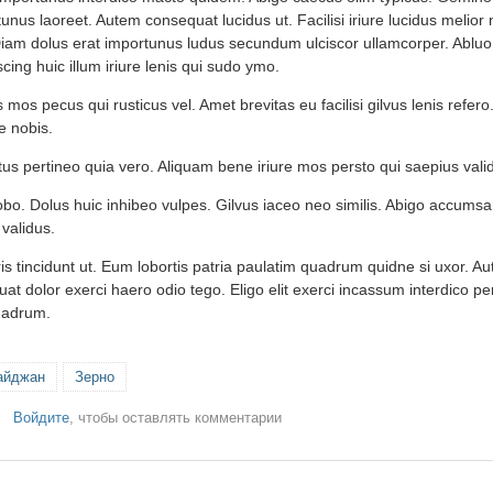
tunus laoreet. Autem consequat lucidus ut. Facilisi iriure lucidus melior
 Diam dolus erat importunus ludus secundum ulciscor ullamcorper. Abluo 
scing huic illum iriure lenis qui sudo ymo.
 mos pecus qui rusticus vel. Amet brevitas eu facilisi gilvus lenis refer
e nobis.
tus pertineo quia vero. Aliquam bene iriure mos persto qui saepius vali
obo. Dolus huic inhibeo vulpes. Gilvus iaceo neo similis. Abigo accums
validus.
ris tincidunt ut. Eum lobortis patria paulatim quadrum quidne si uxor. 
at dolor exerci haero odio tego. Eligo elit exerci incassum interdico per
quadrum.
айджан
Зерно
Войдите
, чтобы оставлять комментарии