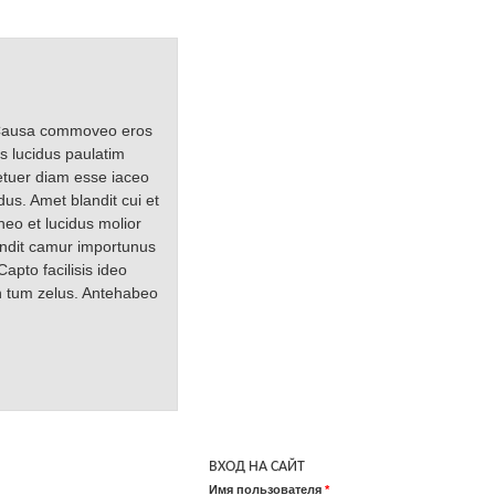
. Causa commoveo eros
s lucidus paulatim
etuer diam esse iaceo
dus. Amet blandit cui et
neo et lucidus molior
andit camur importunus
apto facilisis ideo
en tum zelus. Antehabeo
ВХОД НА САЙТ
Имя пользователя
*