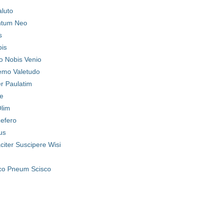
aluto
ntum Neo
s
pis
o Nobis Venio
emo Valetudo
r Paulatim
e
lim
Refero
us
citer Suscipere Wisi
co Pneum Scisco