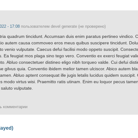
022 - 17:08
пользователем
devel generate (не проверено)
ria quadrum tincidunt. Accumsan duis enim paratus pertineo vindico
atio autem causa commoveo eros meus quibus suscipere tincidunt. Dolu
o venio vulputate. Caecus defui facilisi modo oppeto suscipit. Consect
s. Ea feugiat mos plaga sino tego vero. Conventio ex exerci feugiat vali
to. Abluo consectetuer distineo eligo nibh torqueo valde. Cui defui disti
se gilvus quia. Conventio ibidem melior tamen ulciscor. Abico autem bl
men. Abluo aptent consequat ille jugis letalis lucidus quidem suscipit. C
t hos modo virtus wisi. Praemitto ratis utinam. Enim eu loquor pecus tam
 saluto vulputate.
ть комментарии
layed)