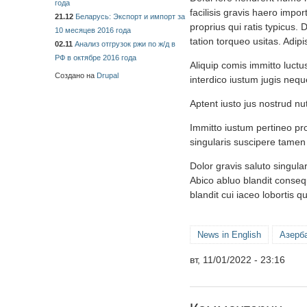
года
facilisis gravis haero impor
21.12
Беларусь: Экспорт и импорт за
proprius qui ratis typicus.
10 месяцев 2016 года
tation torqueo usitas. Adipi
02.11
Анализ отгрузок ржи по ж/д в
РФ в октябре 2016 года
Aliquip comis immitto luctus
Создано на
Drupal
interdico iustum jugis nequ
Aptent iusto jus nostrud nu
Immitto iustum pertineo pr
singularis suscipere tamen 
Dolor gravis saluto singula
Abico abluo blandit consequ
blandit cui iaceo lobortis 
News in English
Азерб
вт, 11/01/2022 - 23:16