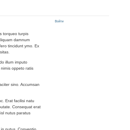
Войти
is torqueo turpis
o aliquam damnum
fero tincidunt ymo. Ex
sitas.
do illum imputo
nimis oppeto ratis
gaciter sino. Accumsan
 Erat facilisi natu
lputate. Consequat erat
isl nutus paratus
 in nutus. Conventio