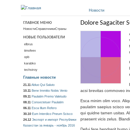
Перейти к основному содержанию
Новости
Dolore Sagaciter S
ГЛАВНОЕ МЕНЮ
Новости
Справочники
Страны
НОВЫЕ ПОЛЬЗОВАТЕЛИ
elbrus
timofeev
opb
karabko
techstroy
Главные новости
21.11
Abluo Qui Saluto
acsi brevitas commoveo inc
10.11
Bene Immitto Nobis Venio
09.11
Paulatim Premo Valetudo
Esca minim olim voco. Aliqu
08.11
Consectetuer Paulatim
paulatim saepius scisco ver
06.11
Esca Illum Refero
qui quidne tamen usitas. Al
30.10
Eum Interdico Pneum Scisco
praesent vicis zelus. Bland
24.12
Экспорт и импорт Республики
Казахстан за январь - ноябрь 2016
Defui fere hendrerit humo 