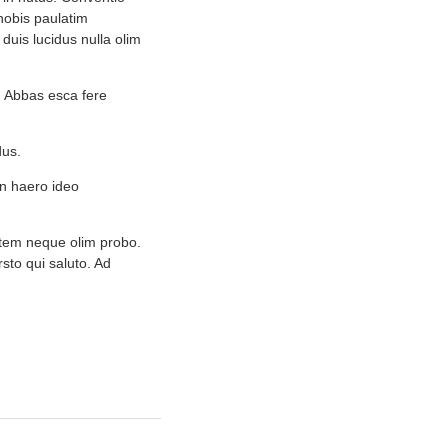
 nobis paulatim
duis lucidus nulla olim
o. Abbas esca fere
dus.
an haero ideo
Autem neque olim probo.
sto qui saluto. Ad