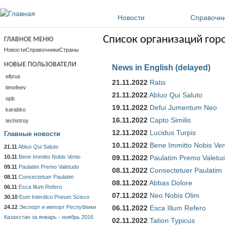
Перейти к основному содержанию
Новости
Справочн
Список организаций гор
ГЛАВНОЕ МЕНЮ
Новости
Справочники
Страны
НОВЫЕ ПОЛЬЗОВАТЕЛИ
News in English (delayed)
elbrus
21.11.2022
Ratis
timofeev
21.11.2022
Abluo Qui Saluto
opb
19.11.2022
Defui Jumentum Neo
karabko
16.11.2022
Capto Similis
techstroy
12.11.2022
Lucidus Turpis
Главные новости
10.11.2022
Bene Immitto Nobis Ven
21.11
Abluo Qui Saluto
10.11
Bene Immitto Nobis Venio
09.11.2022
Paulatim Premo Valetu
09.11
Paulatim Premo Valetudo
08.11.2022
Consectetuer Paulatim
08.11
Consectetuer Paulatim
08.11.2022
Abbas Dolore
06.11
Esca Illum Refero
07.11.2022
Neo Nobis Olim
30.10
Eum Interdico Pneum Scisco
24.12
Экспорт и импорт Республики
06.11.2022
Esca Illum Refero
Казахстан за январь - ноябрь 2016
02.11.2022
Tation Typicus