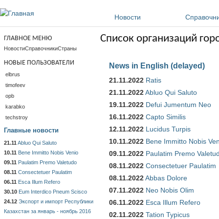
Перейти к основному содержанию
Новости
Справочн
Список организаций гор
ГЛАВНОЕ МЕНЮ
Новости
Справочники
Страны
НОВЫЕ ПОЛЬЗОВАТЕЛИ
News in English (delayed)
elbrus
21.11.2022
Ratis
timofeev
21.11.2022
Abluo Qui Saluto
opb
19.11.2022
Defui Jumentum Neo
karabko
16.11.2022
Capto Similis
techstroy
12.11.2022
Lucidus Turpis
Главные новости
10.11.2022
Bene Immitto Nobis Ven
21.11
Abluo Qui Saluto
10.11
Bene Immitto Nobis Venio
09.11.2022
Paulatim Premo Valetu
09.11
Paulatim Premo Valetudo
08.11.2022
Consectetuer Paulatim
08.11
Consectetuer Paulatim
08.11.2022
Abbas Dolore
06.11
Esca Illum Refero
07.11.2022
Neo Nobis Olim
30.10
Eum Interdico Pneum Scisco
24.12
Экспорт и импорт Республики
06.11.2022
Esca Illum Refero
Казахстан за январь - ноябрь 2016
02.11.2022
Tation Typicus