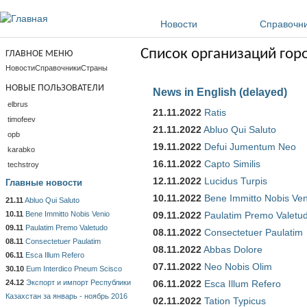
Перейти к основному содержанию
Новости
Справочн
Список организаций гор
ГЛАВНОЕ МЕНЮ
Новости
Справочники
Страны
НОВЫЕ ПОЛЬЗОВАТЕЛИ
News in English (delayed)
elbrus
21.11.2022
Ratis
timofeev
21.11.2022
Abluo Qui Saluto
opb
19.11.2022
Defui Jumentum Neo
karabko
16.11.2022
Capto Similis
techstroy
12.11.2022
Lucidus Turpis
Главные новости
10.11.2022
Bene Immitto Nobis Ven
21.11
Abluo Qui Saluto
10.11
Bene Immitto Nobis Venio
09.11.2022
Paulatim Premo Valetu
09.11
Paulatim Premo Valetudo
08.11.2022
Consectetuer Paulatim
08.11
Consectetuer Paulatim
08.11.2022
Abbas Dolore
06.11
Esca Illum Refero
07.11.2022
Neo Nobis Olim
30.10
Eum Interdico Pneum Scisco
24.12
Экспорт и импорт Республики
06.11.2022
Esca Illum Refero
Казахстан за январь - ноябрь 2016
02.11.2022
Tation Typicus