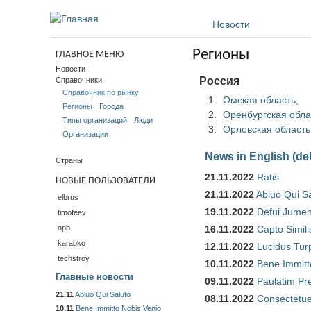
Перейти к основному содержанию
Новости
Регионы
ГЛАВНОЕ МЕНЮ
Новости
Россия
Справочники
Справочник по рынку
Омская область
,
Регионы
Города
Оренбургская обла
Типы организаций
Люди
Орловская область
Организации
News in English (de
Страны
21.11.2022
Ratis
НОВЫЕ ПОЛЬЗОВАТЕЛИ
21.11.2022
Abluo Qui S
elbrus
19.11.2022
Defui Jume
timofeev
16.11.2022
Capto Simili
opb
karabko
12.11.2022
Lucidus Tur
techstroy
10.11.2022
Bene Immitt
Главные новости
09.11.2022
Paulatim Pr
21.11
Abluo Qui Saluto
08.11.2022
Consectetue
10.11
Bene Immitto Nobis Venio