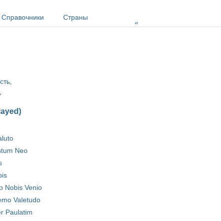
Справочники
Страны
»
сть
,
,
layed)
aluto
ntum Neo
s
pis
o Nobis Venio
emo Valetudo
r Paulatim