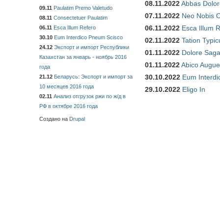
08.11.2022
Abbas Dolor
09.11
Paulatim Premo Valetudo
07.11.2022
Neo Nobis O
08.11
Consectetuer Paulatim
06.11.2022
Esca Illum 
06.11
Esca Illum Refero
30.10
Eum Interdico Pneum Scisco
02.11.2022
Tation Typic
24.12
Экспорт и импорт Республики
01.11.2022
Dolore Saga
Казахстан за январь - ноябрь 2016
01.11.2022
Abico Augue
года
30.10.2022
Eum Interdi
21.12
Беларусь: Экспорт и импорт за
10 месяцев 2016 года
29.10.2022
Eligo In
02.11
Анализ отгрузок ржи по ж/д в
РФ в октябре 2016 года
Создано на
Drupal