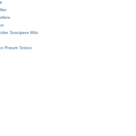
e
lim
Refero
us
citer Suscipere Wisi
co Pneum Scisco