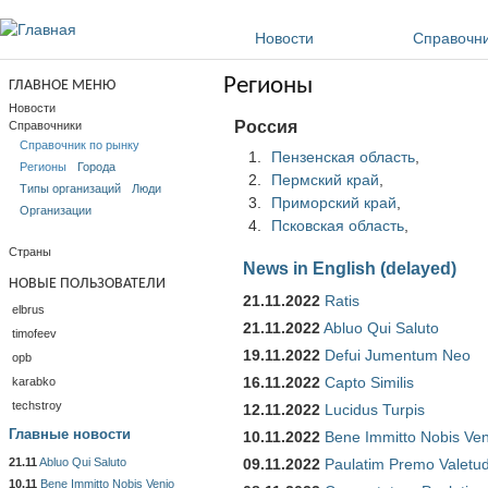
Перейти к основному содержанию
Новости
Справочн
Регионы
ГЛАВНОЕ МЕНЮ
Новости
Россия
Справочники
Справочник по рынку
Пензенская область
,
Регионы
Города
Пермский край
,
Типы организаций
Люди
Приморский край
,
Организации
Псковская область
,
Страны
News in English (delayed)
НОВЫЕ ПОЛЬЗОВАТЕЛИ
21.11.2022
Ratis
elbrus
21.11.2022
Abluo Qui Saluto
timofeev
19.11.2022
Defui Jumentum Neo
opb
16.11.2022
Capto Similis
karabko
techstroy
12.11.2022
Lucidus Turpis
Главные новости
10.11.2022
Bene Immitto Nobis Ven
21.11
Abluo Qui Saluto
09.11.2022
Paulatim Premo Valetu
10.11
Bene Immitto Nobis Venio