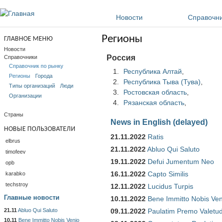
Перейти к основному содержанию
Новости
Справочн
Регионы
ГЛАВНОЕ МЕНЮ
Новости
Россия
Справочники
Справочник по рынку
Республика Алтай
,
Регионы
Города
Республика Тыва (Тува)
,
Типы организаций
Люди
Ростовская область
,
Организации
Рязанская область
,
Страны
News in English (delayed)
НОВЫЕ ПОЛЬЗОВАТЕЛИ
21.11.2022
Ratis
elbrus
21.11.2022
Abluo Qui Saluto
timofeev
19.11.2022
Defui Jumentum Neo
opb
16.11.2022
Capto Similis
karabko
techstroy
12.11.2022
Lucidus Turpis
Главные новости
10.11.2022
Bene Immitto Nobis Ven
21.11
Abluo Qui Saluto
09.11.2022
Paulatim Premo Valetu
10.11
Bene Immitto Nobis Venio