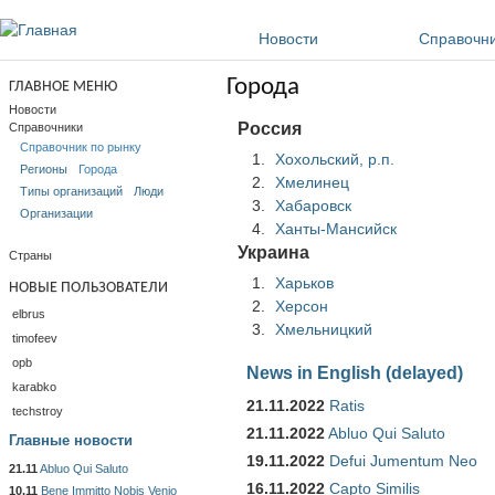
Перейти к основному содержанию
Новости
Справочн
Города
ГЛАВНОЕ МЕНЮ
Новости
Россия
Справочники
Справочник по рынку
Хохольский, р.п.
Регионы
Города
Хмелинец
Типы организаций
Люди
Хабаровск
Организации
Ханты-Мансийск
Украина
Страны
Харьков
НОВЫЕ ПОЛЬЗОВАТЕЛИ
Херсон
elbrus
Хмельницкий
timofeev
opb
News in English (delayed)
karabko
21.11.2022
Ratis
techstroy
21.11.2022
Abluo Qui Saluto
Главные новости
19.11.2022
Defui Jumentum Neo
21.11
Abluo Qui Saluto
16.11.2022
Capto Similis
10.11
Bene Immitto Nobis Venio