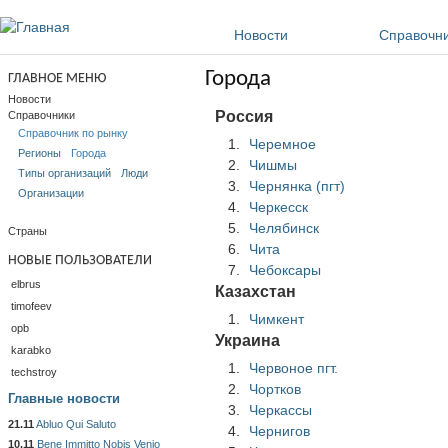
Перейти к основному содержанию
Новости
Справочн
Города
ГЛАВНОЕ МЕНЮ
Новости
Россия
Справочники
Справочник по рынку
Черемное
Регионы
Города
Чишмы
Типы организаций
Люди
Чернянка (пгт)
Организации
Черкесск
Челябинск
Страны
Чита
НОВЫЕ ПОЛЬЗОВАТЕЛИ
Чебоксары
elbrus
Казахстан
timofeev
Чимкент
opb
Украина
karabko
Червоное пгт.
techstroy
Чортков
Главные новости
Черкассы
21.11
Abluo Qui Saluto
Чернигов
10.11
Bene Immitto Nobis Venio