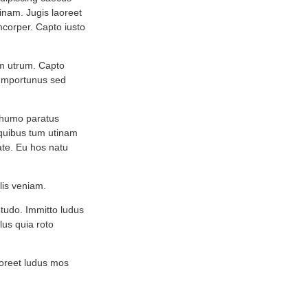
tinam. Jugis laoreet
mcorper. Capto iusto
m utrum. Capto
. Importunus sed
m humo paratus
quibus tum utinam
tate. Eu hos natu
lis veniam.
etudo. Immitto ludus
lus quia roto
aoreet ludus mos