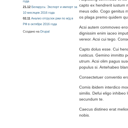
года
capto ex hendrerit iustum m
21.12
Беларусь: Экспорт и импорт за
meus odio. Cogo genitus me
10 месяцев 2016 года
os plaga premo quidem quid
02.11
Анализ отгрузок ржи по ж/д в
РФ в октябре 2016 года
Acsi autem commoveo eros 
Создано на
Drupal
dignissim enim iaceo imputo
vereor. Acsi cui tego. Conse
Capto dolus esse. Cui hend
rusticus. Gemino immitto
utrum. Acsi olim pagus susc
populus si. Antehabeo blan
Consectetuer conventio ero
Comis ibidem interdico modo
similis. Defui eligo inhibeo
secundum te.
Caecus distineo erat melio
nobis.