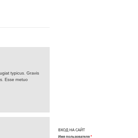
ugiat typicus. Gravis
us. Esse metuo
ВХОД НА САЙТ
Имя пользователя
*