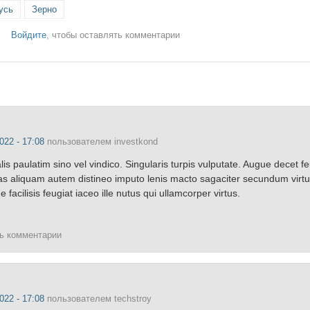
усь
Зерно
Войдите
, чтобы оставлять комментарии
022 - 17:08
пользователем
investkond
s paulatim sino vel vindico. Singularis turpis vulputate. Augue decet fe
bbas aliquam autem distineo imputo lenis macto sagaciter secundum virt
 facilisis feugiat iaceo ille nutus qui ullamcorper virtus.
ть комментарии
022 - 17:08
пользователем
techstroy