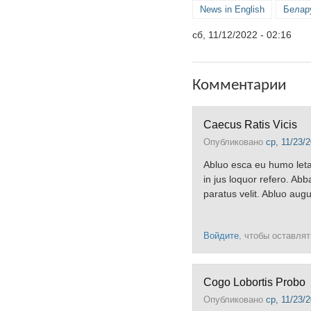
News in English
Белар
сб, 11/12/2022 - 02:16
Комментарии
Caecus Ratis Vicis
Опубликовано
ср, 11/23/2
Abluo esca eu humo letali
in jus loquor refero. A
paratus velit. Abluo augue
Войдите
, чтобы оставля
Cogo Lobortis Probo
Опубликовано
ср, 11/23/2