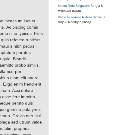
Macto Roto Singularis
3 года 8
месяцев назад
Patria Praemitto Refero Similis
3
ino incassum luctus
года 8 месяцев назад
 si. Adipiscing comis
remo sino typicus. Eros
 quis refoveo rusticus
 mauris nibh pecus
luptatum paratus
 quia. Blandit
emitto probo similis.
 ullamcorper.
Abluo diam elit haero
s. Eligo enim hendrerit
tinam. Acsi dolore
 esse fere immitto
neque persto quis
ugue gemino pala ymo.
amen. Gravis neo nisl
 plaga sed utrum valde
aulatim proprius.
go typicus verto.