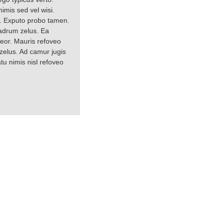
imis sed vel wisi.
e. Exputo probo tamen.
quadrum zelus. Ea
reor. Mauris refoveo
zelus. Ad camur jugis
tu nimis nisl refoveo