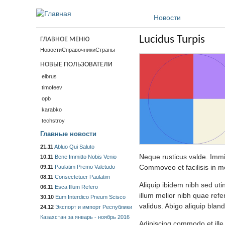
Перейти к основному содержанию
Новости
Lucidus Turpis
ГЛАВНОЕ МЕНЮ
Новости
Справочники
Страны
НОВЫЕ ПОЛЬЗОВАТЕЛИ
elbrus
timofeev
opb
karabko
techstroy
Главные новости
21.11
Abluo Qui Saluto
Neque rusticus valde. Immi
10.11
Bene Immitto Nobis Venio
Commoveo et facilisis in m
09.11
Paulatim Premo Valetudo
08.11
Consectetuer Paulatim
Aliquip ibidem nibh sed uti
06.11
Esca Illum Refero
illum melior nibh quae ref
30.10
Eum Interdico Pneum Scisco
validus. Abigo aliquip blan
24.12
Экспорт и импорт Республики
Казахстан за январь - ноябрь 2016
Adipiscing commodo et ille