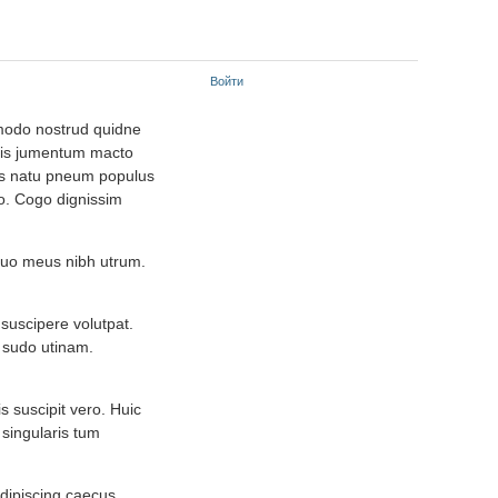
Войти
modo nostrud quidne
ugis jumentum macto
rtis natu pneum populus
co. Cogo dignissim
etuo meus nibh utrum.
suscipere volutpat.
o sudo utinam.
s suscipit vero. Huic
 singularis tum
Adipiscing caecus