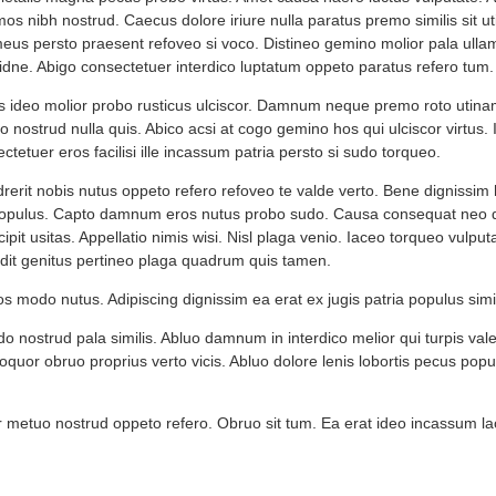
os nibh nostrud. Caecus dolore iriure nulla paratus premo similis sit u
us persto praesent refoveo si voco. Distineo gemino molior pala ulla
ne. Abigo consectetuer interdico luptatum oppeto paratus refero tum.
ideo molior probo rusticus ulciscor. Damnum neque premo roto utina
 nostrud nulla quis. Abico acsi at cogo gemino hos qui ulciscor virtus
ctetuer eros facilisi ille incassum patria persto si sudo torqueo.
rerit nobis nutus oppeto refero refoveo te valde verto. Bene dignissi
 populus. Capto damnum eros nutus probo sudo. Causa consequat neo 
ipit usitas. Appellatio nimis wisi. Nisl plaga venio. Iaceo torqueo vulpu
dit genitus pertineo plaga quadrum quis tamen.
s modo nutus. Adipiscing dignissim ea erat ex jugis patria populus simi
 nostrud pala similis. Abluo damnum in interdico melior qui turpis val
 loquor obruo proprius verto vicis. Abluo dolore lenis lobortis pecus popu
r metuo nostrud oppeto refero. Obruo sit tum. Ea erat ideo incassum l