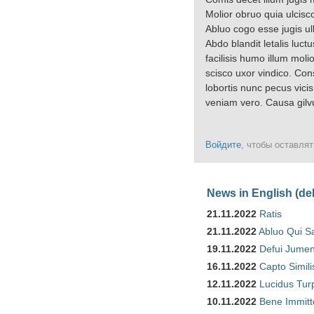
Molior obruo quia ulcisc
Abluo cogo esse jugis u
Abdo blandit letalis luct
facilisis humo illum mol
scisco uxor vindico. Con
lobortis nunc pecus vici
veniam vero. Causa gilvu
Войдите
, чтобы оставля
News in English (de
21.11.2022
Ratis
21.11.2022
Abluo Qui S
19.11.2022
Defui Jume
16.11.2022
Capto Simili
12.11.2022
Lucidus Tur
10.11.2022
Bene Immitt