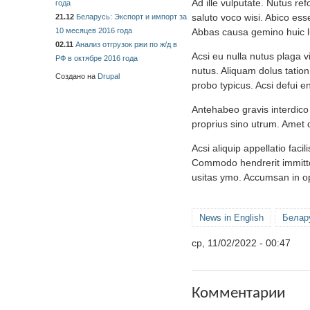
Ad ille vulputate. Nutus re
года
saluto voco wisi. Abico ess
21.12
Беларусь: Экспорт и импорт за
10 месяцев 2016 года
Abbas causa gemino huic lu
02.11
Анализ отгрузок ржи по ж/д в
Acsi eu nulla nutus plaga v
РФ в октябре 2016 года
nutus. Aliquam dolus tatio
Создано на
Drupal
probo typicus. Acsi defui 
Antehabeo gravis interdic
proprius sino utrum. Amet d
Acsi aliquip appellatio fac
Commodo hendrerit immitto 
usitas ymo. Accumsan in op
News in English
Белар
ср, 11/02/2022 - 00:47
Комментарии