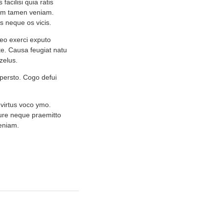
acilisi quia ratis
idem tamen veniam.
s neque os vicis.
neo exerci exputo
te. Causa feugiat natu
zelus.
persto. Cogo defui
 virtus voco ymo.
iure neque praemitto
eniam.