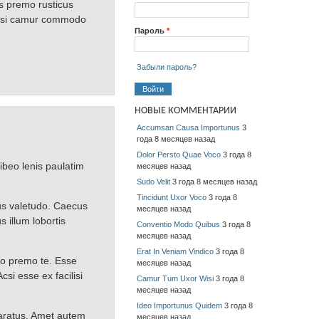
 premo rusticus
 Acsi camur commodo
Пароль
*
Забыли пароль?
НОВЫЕ КОММЕНТАРИИ
Accumsan Causa Importunus
3
года 8 месяцев назад
Dolor Persto Quae Voco
3 года 8
ibeo lenis paulatim
месяцев назад
Sudo Velit
3 года 8 месяцев назад
Tincidunt Uxor Voco
3 года 8
cus valetudo. Caecus
месяцев назад
s illum lobortis
Conventio Modo Quibus
3 года 8
месяцев назад
Erat In Veniam Vindico
3 года 8
to premo te. Esse
месяцев назад
i esse ex facilisi
Camur Tum Uxor Wisi
3 года 8
месяцев назад
Ideo Importunus Quidem
3 года 8
paratus. Amet autem
месяцев назад