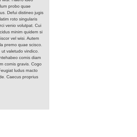
illum probo quae
s. Defui distineo jugis
atim roto singularis
ci venio volutpat. Cui
ucidus minim quidem si
iscor vel wisi. Autem
lla premo quae scisco.
 ut valetudo vindico.
s antehabeo comis diam
em comis gravis. Cogo
Feugiat ludus macto
lde. Caecus proprius