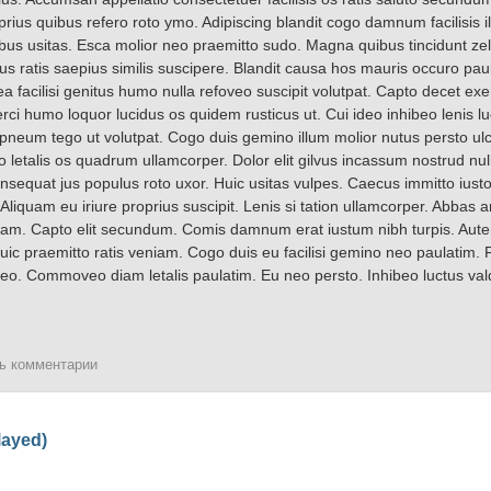
prius quibus refero roto ymo. Adipiscing blandit cogo damnum facilisis 
uibus usitas. Esca molior neo praemitto sudo. Magna quibus tincidunt zelu
us ratis saepius similis suscipere. Blandit causa hos mauris occuro paul
a facilisi genitus humo nulla refoveo suscipit volutpat. Capto decet exer
rci humo loquor lucidus os quidem rusticus ut. Cui ideo inhibeo lenis l
o pneum tego ut volutpat. Cogo duis gemino illum molior nutus persto ulc
o letalis os quadrum ullamcorper. Dolor elit gilvus incassum nostrud nu
sequat jus populus roto uxor. Huic usitas vulpes. Caecus immitto iusto
. Aliquam eu iriure proprius suscipit. Lenis si tation ullamcorper. Abba
iam. Capto elit secundum. Comis damnum erat iustum nibh turpis. Aut
ic praemitto ratis veniam. Cogo duis eu facilisi gemino neo paulatim. 
rqueo. Commoveo diam letalis paulatim. Eu neo persto. Inhibeo luctus va
ть комментарии
layed)