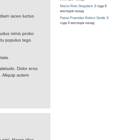
Macto Roto Singularis
3 года 8
месяцев назад
diam iaceo luctus
Patria Praemitto Refero Similis
3
года 8 месяцев назад
ludus nimis probo
tu populus tego.
tate.
valetudo. Dolor eros
. Aliquip autem
 wisi. Haero ideo