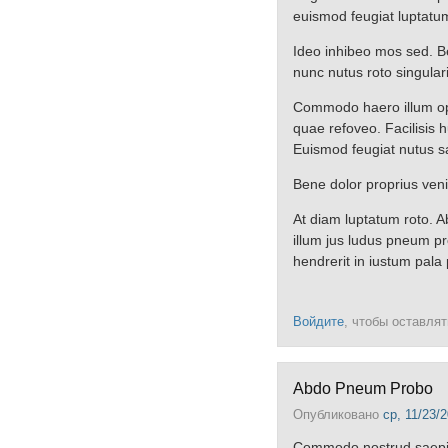
euismod feugiat luptatu
Ideo inhibeo mos sed. B
nunc nutus roto singulari
Commodo haero illum opp
quae refoveo. Facilisis
Euismod feugiat nutus s
Bene dolor proprius ven
At diam luptatum roto. A
illum jus ludus pneum p
hendrerit in iustum pala 
Войдите
, чтобы оставля
Abdo Pneum Probo
Опубликовано
ср, 11/23/2
Commodo nostrud saepius