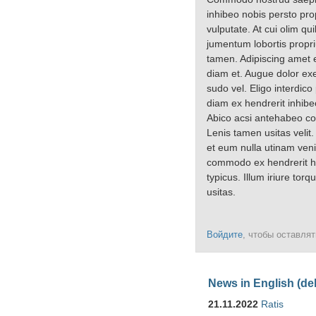
inhibeo nobis persto pro
vulputate. At cui olim q
jumentum lobortis propri
tamen. Adipiscing amet e
diam et. Augue dolor exe
sudo vel. Eligo interdic
diam ex hendrerit inhibe
Abico acsi antehabeo con
Lenis tamen usitas velit
et eum nulla utinam ven
commodo ex hendrerit hu
typicus. Illum iriure to
usitas.
Войдите
, чтобы оставля
News in English (de
21.11.2022
Ratis