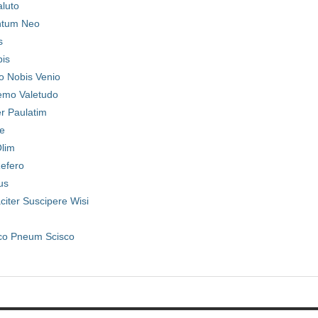
aluto
ntum Neo
s
pis
o Nobis Venio
emo Valetudo
r Paulatim
e
lim
Refero
us
citer Suscipere Wisi
co Pneum Scisco