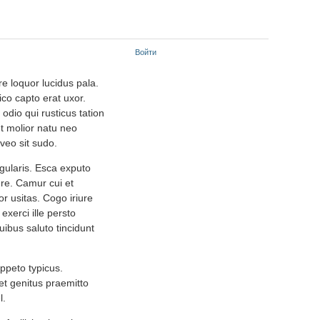
Войти
ure loquor lucidus pala.
ico capto erat uxor.
odio qui rusticus tation
et molior natu neo
veo sit sudo.
gularis. Esca exputo
re. Camur cui et
or usitas. Cogo iriure
xerci ille persto
uibus saluto tincidunt
ppeto typicus.
t genitus praemitto
l.