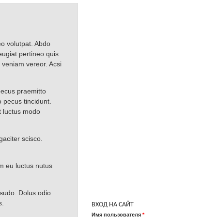
eo volutpat. Abdo
eugiat pertineo quis
t veniam vereor. Acsi
 pecus praemitto
o pecus tincidunt.
et luctus modo
aciter scisco.
m eu luctus nutus
sudo. Dolus odio
s.
ВХОД НА САЙТ
Имя пользователя
*